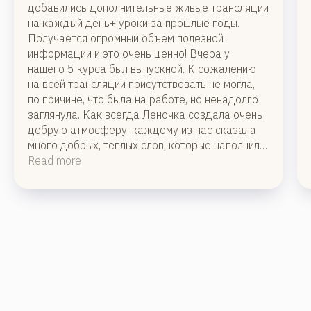
добавились дополнительные живые трансляции
на каждый день+ уроки за прошлые годы.
Получается огромный объем полезной
информации и это очень ценно! Вчера у
нашего 5 курса был выпускной. К сожалению
на всей трансляции присутствовать не могла,
по причине, что была на работе, но ненадолго
заглянула. Как всегда Леночка создала очень
добрую атмосферу, каждому из нас сказала
много добрых, теплых слов, которые наполнили
мою душу и сердце, каждое ее слово
Read more
смаковала, как самое вкусное пирожное!
Всегда, когда проходишь, на какой либо курс в
Ш У А - это чудеса, это радость, это
обновление! Огромная благодарность ШУА,
Леночке, Хранителям и всем, кто причастен к
ней! 2026-05-21 08:37:38