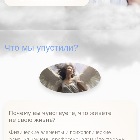
Почему вы чувствуете, что живёте
не свою жизнь?
Физические элементы и психологические
влияния изучены профессионалами/докторами
и психологами/. Но осталась тайная, главная
часть — гено-духовная (Божественная). Именно
от неё зависит личное счастье, внутренняя
воля, умение пользоваться временем
и заложенная в гениальность, требующая
реализации.
Вы сделали всё «как надо» —
образование, работа, семья, —
но внутри пустота.
Вас словно ведут внешние
обстоятельства, а не ваш