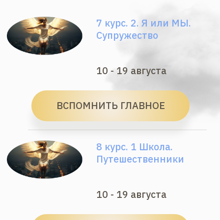
2 прямых эфира — в марафонах
все эфиры + чат для вопросов
2 чата для общения /ватсап/
Благодарность
доступ 182 дня
от 3 900 ₽
ВСПОМНИТЬ ГЛАВНОЕ