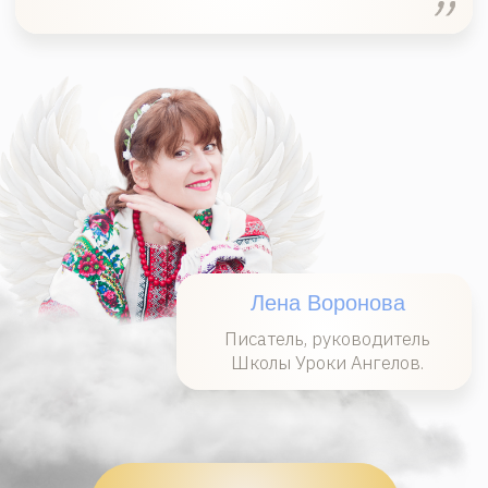
Начните путь к гармоничной жизни
в 9-ти главных направлениях.
Время вспомнить, кто Вы на самом деле.
Время жить в полную силу!
Оставьте заявку и мы свяжемся с вами
в течение дня.
+7
я согласен на обработку моих
персональных данных в соответствии с