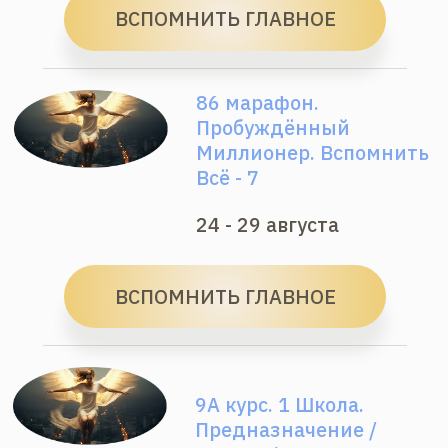
Совет Хранителей
основное обучение — в марафонах —
прямые эфиры
углублённая проверка уроков
3 прямых трансляции + скайп —
конференция — в марафонах 15–
30 мин. встречи+ постоянное
общение
2 чата для общения/ТГ — ватсап/
Благодарность
личное расписание
доступ 365 дней
от 9 900 ₽
ВСПОМНИТЬ ГЛАВНОЕ