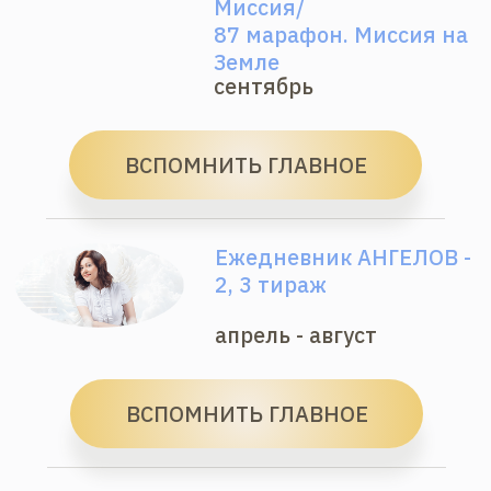
Персональный
основное обучение — в марафонах —
прямые эфиры
персональное ведение — встречи
после каждого урока
или дня марафона
3–5 прямых эфиров + скайп —
конференции
2 чата для общения/ТГ — ватсап/
Благодарность
личное расписание
доступ 367 дней (подробности
в кабинете)