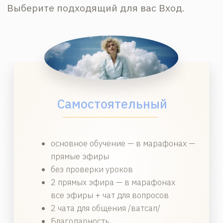
глубоких курсов
«Уроки Ангелов» — первая школа, которая
соединяет духовную память человека
с его земной жизнью. В 2026 году
нам исполнилось 9 лет. Мы создали две школы
с 17 курсами и 85 тематическими марафонами.
Вся система продумана так, чтобы Вы могли
начать с любой темы, с любого курса.
Ведь по сути — это великое воспоминание,
которое написано в ДНК-коде и является
базовым.