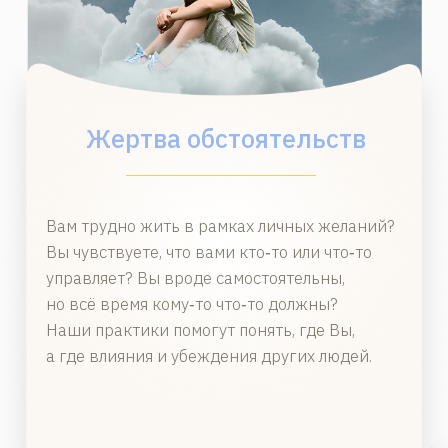
Внезапная Паранормальность
Вы слышите, то, что другие не слышат —
голоса, шорохи, шаги. Чувствуете запахи
и прикосновения, когда никого нет рядом.
Вам страшно, а близкие над вами смеются.
Наши практики помогут разобраться
с паранормальностями, точками
соприкосновения. Вы обретёте защиту
и направите способности в мирное русло.
ВСЁ ПОТОМУ, ЧТО МЫ ЗАБЫЛИ,
КТО МЫ
НА САМОМ ДЕЛЕ
. ПРИШЛО
ВРЕМЯ ВСПОМНИТЬ
.