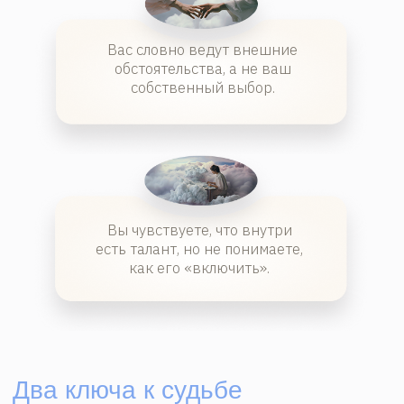
Там мы, неосознанно, получаем удивительный
опыт, применяемый каждый день
7 первых лет
от рождения до первой, школьной
самостоятельности
Включение органов чувств и естественной
"паранормальности", которую мы забыли.
Кому нужна наша школа?
Вы узнали себя?