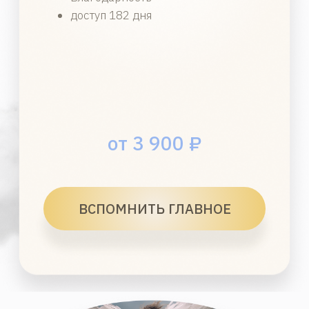
Писатель-эзотерик, член МГО Союза Писателей
России, автор книг, публикаций в СМИ. Эксперт
на РЕН-ТВ и других каналах. Более 21 года
помогает людям вспомнить истинное "Я" через
уникальную методику "Школы Уроки Ангелов".
Я не открываю что‑то новое. Я просто помогаю
вспомнить то, что уже живёт в Душе.