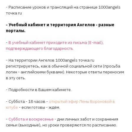
- Расписание уроков и трансляций на странице 1000angels
точка ru
- Учебный кабинет и территория Ангелов - разные
порталы.
-
В учебный кабинет приходите из письма (E-mail),
подтверждающего благодарность.
- На территории Ангелов 1000angels точка ru
регистрируетесь, как в обычной социальной сети (просьба
логин - английскими буквами). Некоторые ответы переносим
в эту сеть.
- Подробности в Вашем кабинете.
- Суббота - 18 часов -
открытый эфир Лены Вороновой в
ютубе
- если готовы - ждём.
-
Суббота и воскресенье
- дни личных забот и сохранения
семьи (выходные), но уроки проверяются по расписанию.