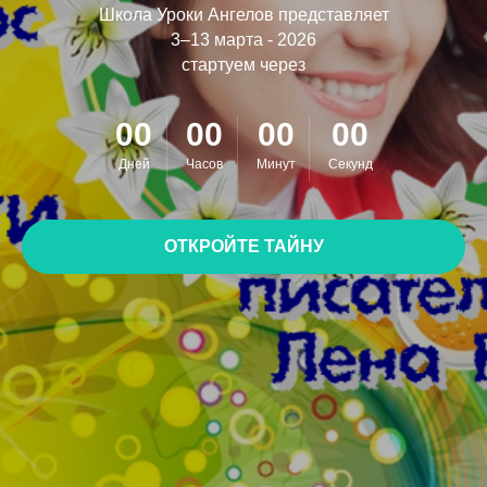
Школа Уроки Ангелов представляет
3–13 марта - 2026
стартуем через
00
00
00
00
Дней
Часов
Минут
Секунд
ОТКРОЙТЕ ТАЙНУ