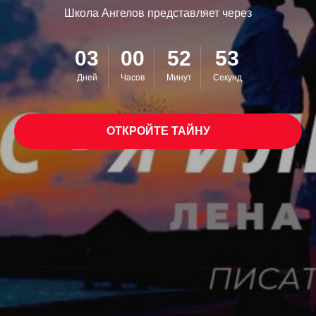
Школа Ангелов представляет через
03
00
52
51
Дней
Часов
Минут
Секунд
ОТКРОЙТЕ ТАЙНУ